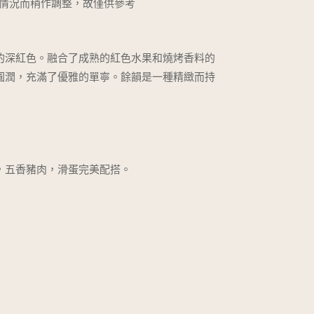
視情況而稍作調整，故僅供參考
的深紅色。融合了成熟的紅色水果和燒烤香料的
圓潤，充滿了優雅的單寧。餘韻是一種精緻而持
，五香豬肉，滑蛋完美配搭。