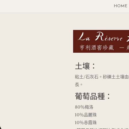
HOME
土壤：
粘土/石灰石。砂礫土土壤
長。
葡萄品種：
80％梅洛
10％品麗珠
10％赤霞珠