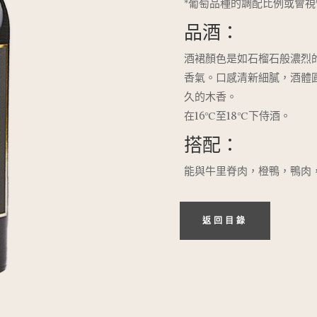
*葡萄品種的調配比例或會
品酒：
酒裙顏色是如石榴石般濃烈
香氣。口感清新細膩，酒體
久的木香。
在16℃至18℃下侍酒。
搭配：
能與牛里脊肉，橙鴨，鴨肉
返回目錄