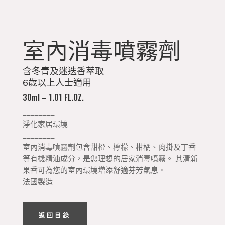
室內消毒噴霧劑
含冬青及迷迭香萃取
6歲以上人士適用
30ml – 1.01 FL.OZ.
________
淨化家居環境
________
室內消毒噴霧劑包含甜橙、檸檬、柑橘、肉掛及丁香
等有機精油成分，是您理想的居家消毒噴霧。 其清新
果香可為您的室內環境增添舒適芬芳氣息。
法國製造
返回目錄